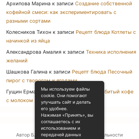
Архипова Марина
к записи
Создание собственной
кофейной смеси: как экспериментировать с
разными сортами
Колесников Тихон
к записи
Рецепт блюда Котлеты с
начинкой из яйца
Александрова Амалия
к записи
Техника исполнения
желаний
Шашкова Галина
к записи
Рецепт блюда Песочный
пирог с творогом и ягодами
Мы используем файлы
Гущин Ермак
к записи
Рецепт блюда Взбитый кофе
cookie. Они помогают
с молоком
улучшать сайт и делать
его удобнее.
Нажимая «Принять», вы
соглашаетесь с их
использованием и
Автор Блога
Политика конфиденциальности
передачей данных