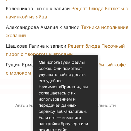
Колесников Тихон
к записи
Рецепт блюда Котлеты с
начинкой из яйца
Александрова Амалия
к записи
Техника исполнения
желаний
Шашкова Галина
к записи
Рецепт блюда Песочный
пирог с творогом и ягодами
Мы используем файлы
Гущин Ермак
к записи
Рецепт блюда Взбитый кофе
cookie. Они помогают
с молоком
улучшать сайт и делать
его удобнее.
Нажимая «Принять», вы
соглашаетесь с их
использованием и
Автор Блога
Политика конфиденциальности
передачей данных
сервису веб-аналитики.
Контакты
Если нет — измените
настройки браузера или
© 2014 - 2026
• belche.ru
покиньте сайт.