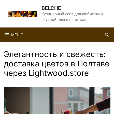
Перейти
BELCHE
к
Кулинарный сайт для любителей
вкусной еды и напитков
содержимому
МЕНЮ
Элегантность и свежесть:
доставка цветов в Полтаве
через Lightwood.store