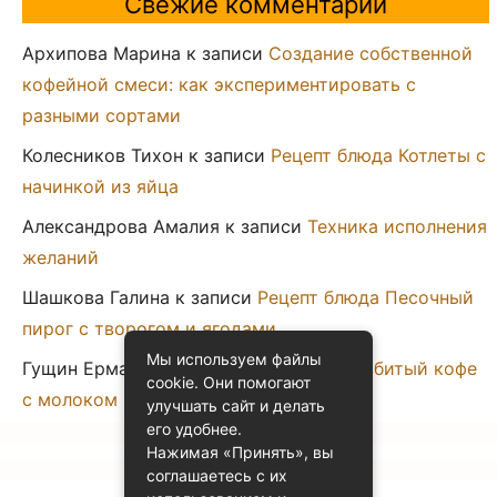
Свежие комментарии
Архипова Марина
к записи
Создание собственной
кофейной смеси: как экспериментировать с
разными сортами
Колесников Тихон
к записи
Рецепт блюда Котлеты с
начинкой из яйца
Александрова Амалия
к записи
Техника исполнения
желаний
Шашкова Галина
к записи
Рецепт блюда Песочный
пирог с творогом и ягодами
Мы используем файлы
Гущин Ермак
к записи
Рецепт блюда Взбитый кофе
cookie. Они помогают
с молоком
улучшать сайт и делать
его удобнее.
Нажимая «Принять», вы
соглашаетесь с их