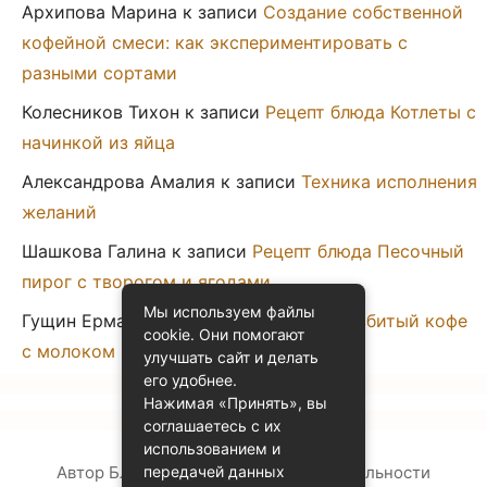
Архипова Марина
к записи
Создание собственной
кофейной смеси: как экспериментировать с
разными сортами
Колесников Тихон
к записи
Рецепт блюда Котлеты с
начинкой из яйца
Александрова Амалия
к записи
Техника исполнения
желаний
Шашкова Галина
к записи
Рецепт блюда Песочный
пирог с творогом и ягодами
Мы используем файлы
Гущин Ермак
к записи
Рецепт блюда Взбитый кофе
cookie. Они помогают
с молоком
улучшать сайт и делать
его удобнее.
Нажимая «Принять», вы
соглашаетесь с их
использованием и
Автор Блога
Политика конфиденциальности
передачей данных