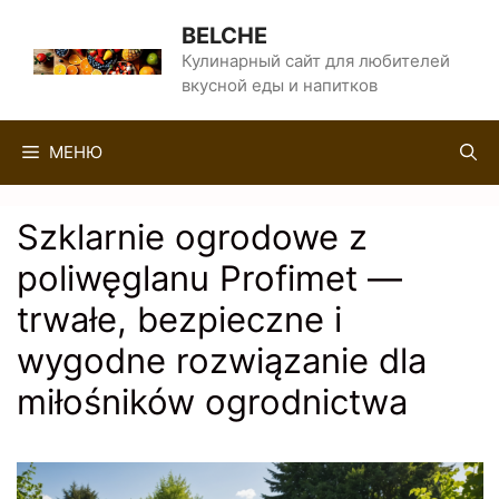
Перейти
BELCHE
к
Кулинарный сайт для любителей
вкусной еды и напитков
содержимому
МЕНЮ
Szklarnie ogrodowe z
poliwęglanu Profimet —
trwałe, bezpieczne i
wygodne rozwiązanie dla
miłośników ogrodnictwa