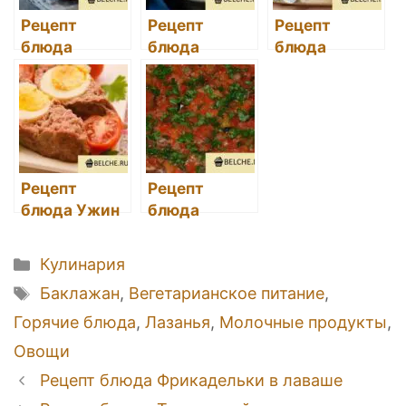
Рецепт
Рецепт
Рецепт
блюда
блюда
блюда
Томатный
Вегетарианс
Вегетарианс
вегетарианск
кий
кий грибной
ий суп
бешамель
суп
Рецепт
Рецепт
блюда Ужин
блюда
из фарша
Баклажаны
по-гречески
Рубрики
Кулинария
Метки
Баклажан
,
Вегетарианское питание
,
Горячие блюда
,
Лазанья
,
Молочные продукты
,
Овощи
Навигация
Рецепт блюда Фрикадельки в лаваше
записи